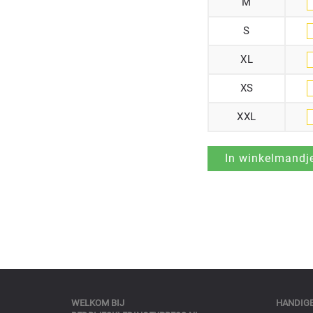
M
S
XL
XS
XXL
WELKOM BIJ
HANDIGE