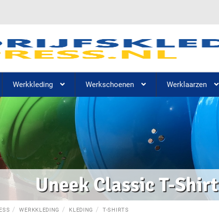
Werkkleding
Werkschoenen
Werklaarzen
Uneek Classic T-Shir
ESS
WERKKLEDING
KLEDING
T-SHIRTS