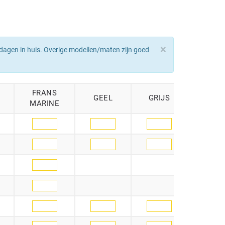
×
dagen in huis. Overige modellen/maten zijn goed
FRANS
GEEL
GRIJS
GROE
MARINE