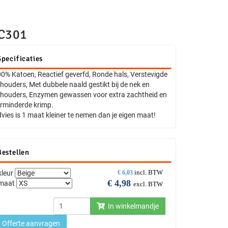
UC301
Specificaties
0% Katoen, Reactief geverfd, Ronde hals, Verstevigde
houders, Met dubbele naald gestikt bij de nek en
houders, Enzymen gewassen voor extra zachtheid en
rminderde krimp.
vies is 1 maat kleiner te nemen dan je eigen maat!
Bestellen
incl. BTW
kleur
€
6,03
€
4,98
maat
excl. BTW
In winkelmandje
Offerte aanvragen