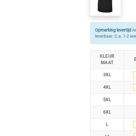
Opmerking levertijd
Ar
leverbaar. C.a. 1-2 we
KLEUR
MAAT
3XL
4XL
5XL
6XL
L