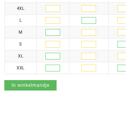
4XL
L
M
S
XL
XXL