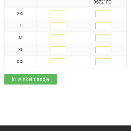
06721FO
3XL
L
M
XL
XXL