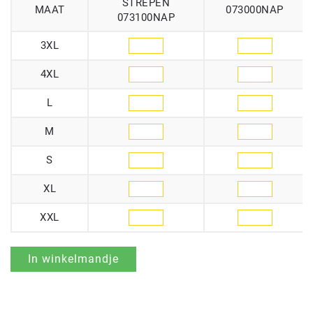
STREPEN
MAAT
073000NAP
073100NAP
3XL
4XL
L
M
S
XL
XXL