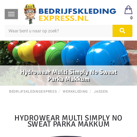
Toggle
0
navigation
Hydrowear Multi Simply No Sweat
Parka Makkum
BEDRIJFSKLEDINGEXPRESS
WERKKLEDING
JASSEN
HYDROWEAR MULTI SIMPLY NO
SWEAT PARKA MAKKUM