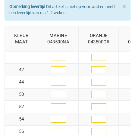
×
Opmerking levertijd
Dit artikel is niet op voorraad en heeft
een levertijd van c.a 1-2 weken
KLEUR
MARINE
ORANJE
MAAT
043500NA
043500OR
04
42
44
50
52
54
56