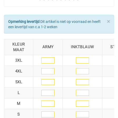
×
Opmerking levertijd
Dit artikel is niet op voorraad en heeft
een levertijd van c.a 1-2 weken
KLEUR
ARMY
INKTBLAUW
ST
MAAT
3XL
4XL
5XL
L
M
S