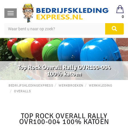
Toggle
0
navigation
Top Rock Overall Rally OVR100-004
100% katoen
BEDRIJFSKLEDINGEXPRESS
WERKBROEKEN
WERKKLEDING
OVERALLS
TOP ROCK OVERALL RALLY
OVR100-004 100% KATOEN