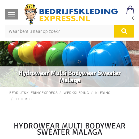
Toggle
0
navigation
Hydrowear Multi Bodywear Sweater
Malaga
BEDRIJFSKLEDINGEXPRESS
WERKKLEDING
KLEDING
T-SHIRTS
HYDROWEAR MULTI BODYWEAR
SWEATER MALAGA