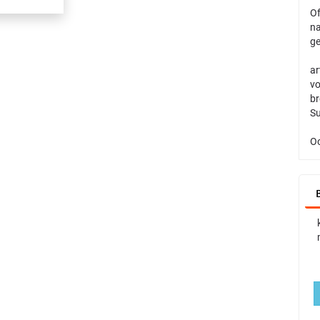
Of
na
ge
ar
vo
br
Su
Oo