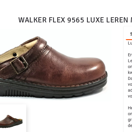
WALKER FLEX 9565 LUXE LEREN 
Lu
Er
Le
on
kw
Da
vo
ad
vo
He
on
gr
de