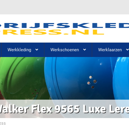
Werkkleding
Werkschoenen
Werklaarzen
alker Flex 9565 Luxe Ler
ESS