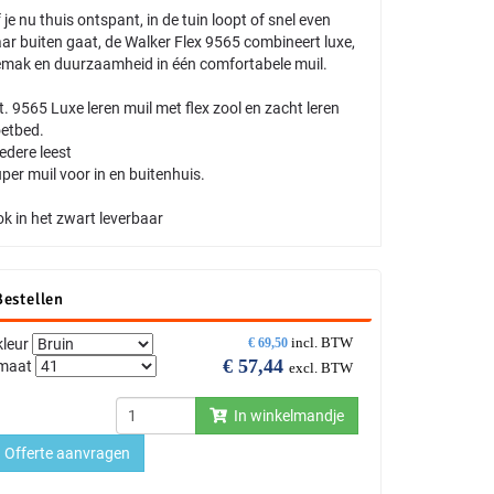
 je nu thuis ontspant, in de tuin loopt of snel even
ar buiten gaat, de Walker Flex 9565 combineert luxe,
mak en duurzaamheid in één comfortabele muil.
t. 9565 Luxe leren muil met flex zool en zacht leren
etbed.
edere leest
per muil voor in en buitenhuis.
k in het zwart leverbaar
Bestellen
incl. BTW
kleur
€
69,50
€
57,44
maat
excl. BTW
In winkelmandje
Offerte aanvragen