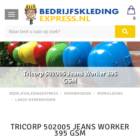
Toggle
0
navigation
Tricorp 502005 Jeans Worker 395
GSM
BEDRIJFSKLEDINGEXPRESS
WERKBROEKEN
WERKKLEDING
LANGE WERKBROEKEN
TRICORP 502005 JEANS WORKER
395 GSM