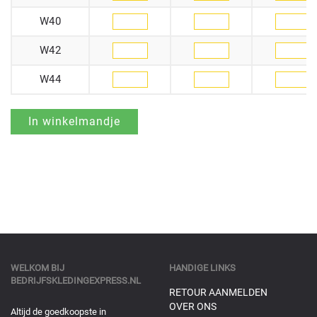
W40
W42
W44
WELKOM BIJ
HANDIGE LINKS
BEDRIJFSKLEDINGEXPRESS.NL
RETOUR AANMELDEN
OVER ONS
Altijd de goedkoopste in