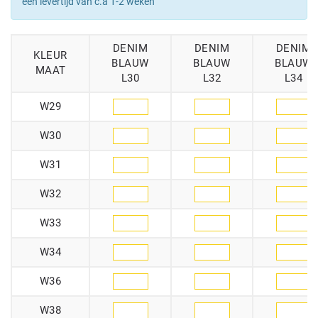
een levertijd van c.a 1-2 weken
DENIM
DENIM
DENIM
KLEUR
BLAUW
BLAUW
BLAUW
MAAT
L30
L32
L34
W29
W30
W31
W32
W33
W34
W36
W38