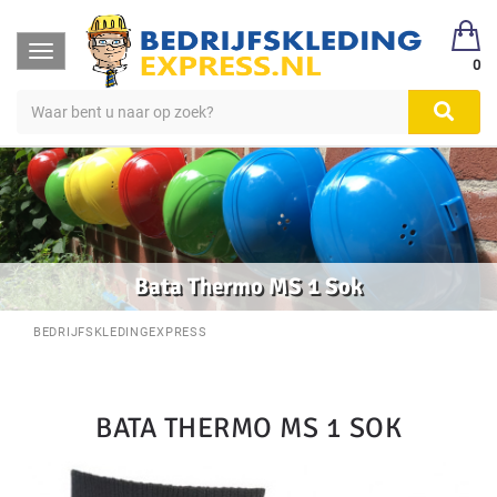
Toggle
0
navigation
Bata Thermo MS 1 Sok
BEDRIJFSKLEDINGEXPRESS
BATA THERMO MS 1 SOK