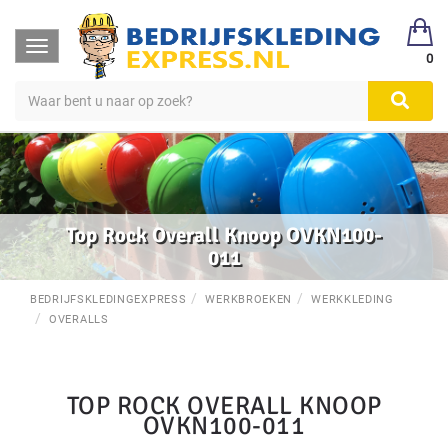
Toggle
0
navigation
Top Rock Overall Knoop OVKN100-
011
BEDRIJFSKLEDINGEXPRESS
WERKBROEKEN
WERKKLEDING
OVERALLS
TOP ROCK OVERALL KNOOP
OVKN100-011