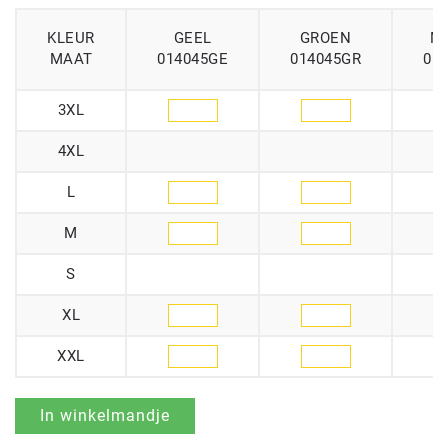
KLEUR
GEEL
GROEN
M
MAAT
014045GE
014045GR
01
3XL
4XL
L
M
S
XL
XXL