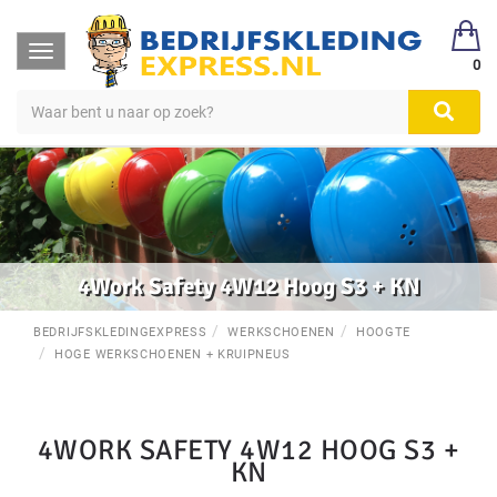
Toggle
0
navigation
4Work Safety 4W12 Hoog S3 + KN
BEDRIJFSKLEDINGEXPRESS
WERKSCHOENEN
HOOGTE
HOGE WERKSCHOENEN + KRUIPNEUS
4WORK SAFETY 4W12 HOOG S3 +
KN