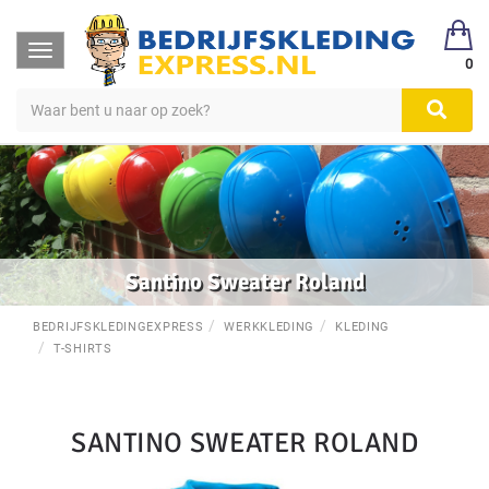
Toggle
0
navigation
Santino Sweater Roland
BEDRIJFSKLEDINGEXPRESS
WERKKLEDING
KLEDING
T-SHIRTS
SANTINO SWEATER ROLAND