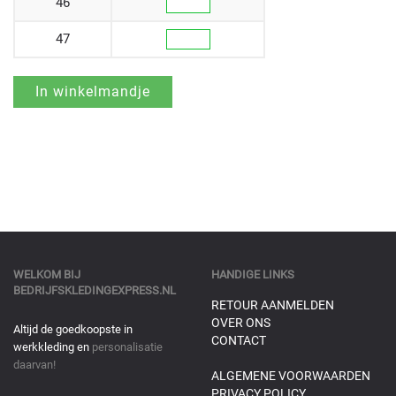
46
47
WELKOM BIJ
HANDIGE LINKS
BEDRIJFSKLEDINGEXPRESS.NL
RETOUR AANMELDEN
OVER ONS
Altijd de goedkoopste in
CONTACT
werkkleding en
personalisatie
daarvan!
ALGEMENE VOORWAARDEN
PRIVACY POLICY