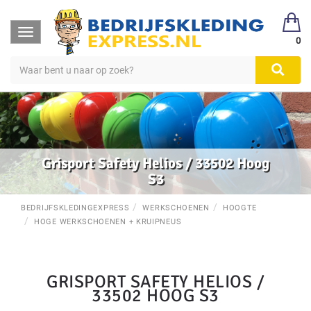
Toggle
0
navigation
Grisport Safety Helios / 33502 Hoog
S3
BEDRIJFSKLEDINGEXPRESS
WERKSCHOENEN
HOOGTE
HOGE WERKSCHOENEN + KRUIPNEUS
GRISPORT SAFETY HELIOS /
33502 HOOG S3