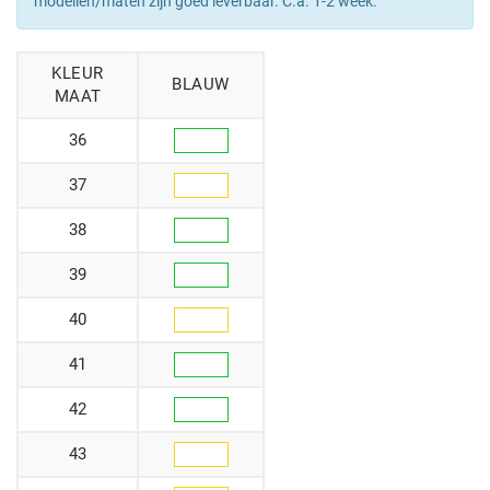
modellen/maten zijn goed leverbaar. C.a. 1-2 week.
KLEUR
BLAUW
MAAT
36
37
38
39
40
41
42
43