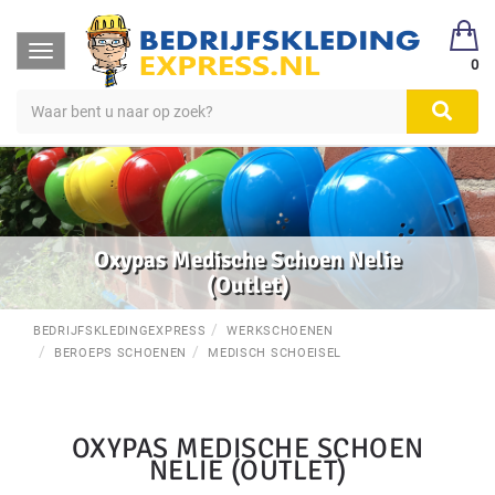
Toggle
0
navigation
Oxypas Medische Schoen Nelie
(Outlet)
BEDRIJFSKLEDINGEXPRESS
WERKSCHOENEN
BEROEPS SCHOENEN
MEDISCH SCHOEISEL
OXYPAS MEDISCHE SCHOEN
NELIE (OUTLET)