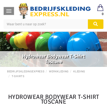
Toggle
0
navigation
Hydrowear Bodywear T-Shirt
Toscane
BEDRIJFSKLEDINGEXPRESS
WERKKLEDING
KLEDING
T-SHIRTS
HYDROWEAR BODYWEAR T-SHIRT
TOSCANE