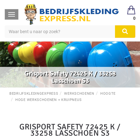
Toggle
0
navigation
Grisport Safety 72425 K / 33258
Lasschoen S3
BEDRIJFSKLEDINGEXPRESS
WERKSCHOENEN
HOOGTE
HOGE WERKSCHOENEN + KRUIPNEUS
GRISPORT SAFETY 72425 K /
33258 LASSCHOEN S3