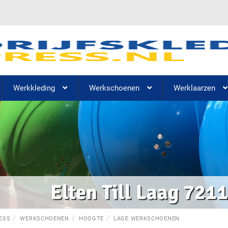
Werkkleding
Werkschoenen
Werklaarzen
Elten Till Laag 721
ESS
WERKSCHOENEN
HOOGTE
LAGE WERKSCHOENEN