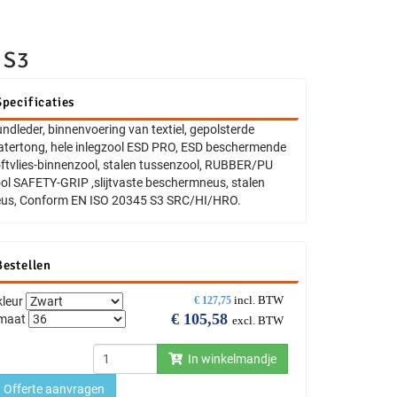
 S3
Specificaties
ndleder, binnenvoering van textiel, gepolsterde
tertong, hele inlegzool ESD PRO, ESD beschermende
ftvlies-binnenzool, stalen tussenzool, RUBBER/PU
ol SAFETY-GRIP ,slijtvaste beschermneus, stalen
us, Conform EN ISO 20345 S3 SRC/HI/HRO.
Bestellen
incl. BTW
kleur
€
127,75
€
105,58
maat
excl. BTW
In winkelmandje
Offerte aanvragen