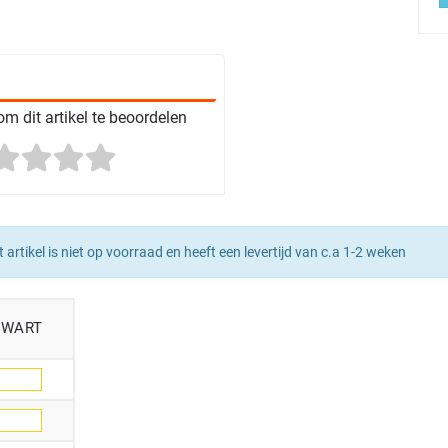
m dit artikel te beoordelen
t artikel is niet op voorraad en heeft een levertijd van c.a 1-2 weken
ZWART