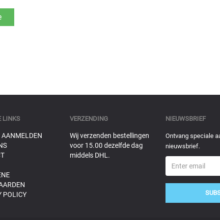
 LINKS
VERZENDING
NIEUWSBRIEF
 AANMELDEN
Wij verzenden bestellingen
Ontvang speciale a
NS
voor 15.00 dezelfde dag
nieuwsbrief.
T
middels DHL.
ENE
AARDEN
SUB
 POLICY