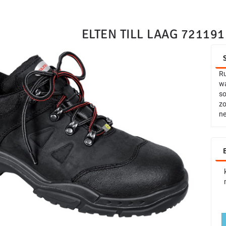
ELTEN TILL LAAG 721191
Ru
wa
so
zo
ne