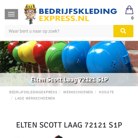
Toggle
0
navigation
Elten Scott Laag 72121 S1P
BEDRIJFSKLEDINGEXPRESS
WERKSCHOENEN
HOOGTE
LAGE WERKSCHOENEN
ELTEN SCOTT LAAG 72121 S1P