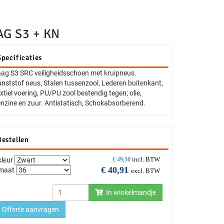
G S3 + KN
Specificaties
ag S3 SRC veiligheidsschoen met kruipneus.
nststof neus, Stalen tussenzool, Lederen buitenkant,
xtiel voering, PU/PU zool bestendig tegen; olie,
nzine en zuur. Antistatisch, Schokabsorberend.
Bestellen
incl. BTW
kleur
€
49,50
€
40,91
maat
excl. BTW
In winkelmandje
Offerte aanvragen