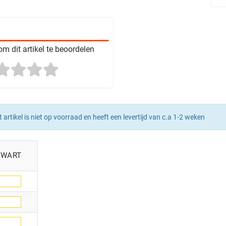
m dit artikel te beoordelen
t artikel is niet op voorraad en heeft een levertijd van c.a 1-2 weken
ZWART