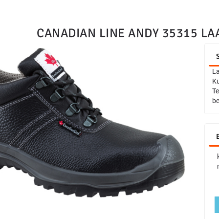
CANADIAN LINE ANDY 35315 LAA
La
Ku
Te
be