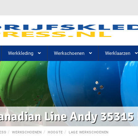
Werkkleding
Werkschoenen
Werklaarzen
anadian Line Andy 35315 
ESS
WERKSCHOENEN
HOOGTE
LAGE WERKSCHOENEN