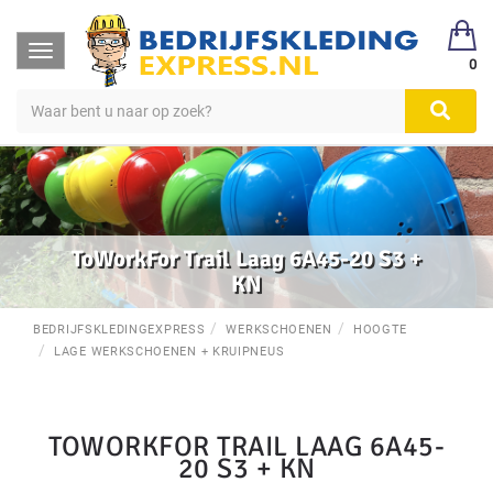
Toggle
0
navigation
ToWorkFor Trail Laag 6A45-20 S3 +
KN
BEDRIJFSKLEDINGEXPRESS
WERKSCHOENEN
HOOGTE
LAGE WERKSCHOENEN + KRUIPNEUS
TOWORKFOR TRAIL LAAG 6A45-
20 S3 + KN