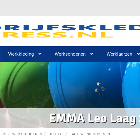
Werkkleding
Werkschoenen
Werklaarzen
EMMA Leo Laag 
ESS
WERKSCHOENEN
HOOGTE
LAGE WERKSCHOENEN