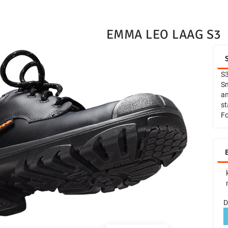
EMMA LEO LAAG S3
S3
Sm
an
st
Fo
D