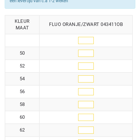
een levertijd van c.a 1-2 weken
KLEUR
FLUO ORANJE/ZWART 043411OB
MAAT
50
52
54
56
58
60
62