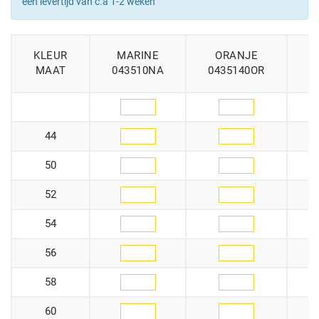
een levertijd van c.a 1-2 weken
KLEUR
MARINE
ORANJE
MAAT
043510NA
0435140OR
0
44
50
52
54
56
58
60