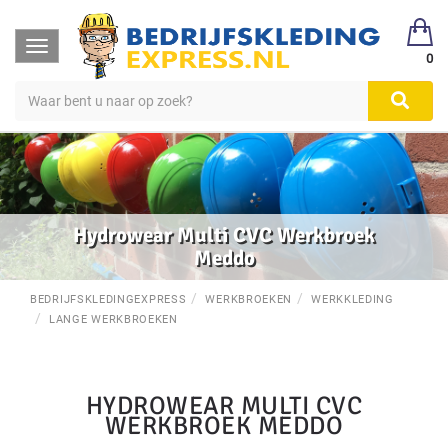
Toggle
0
navigation
Hydrowear Multi CVC Werkbroek
Meddo
BEDRIJFSKLEDINGEXPRESS
WERKBROEKEN
WERKKLEDING
LANGE WERKBROEKEN
HYDROWEAR MULTI CVC
WERKBROEK MEDDO