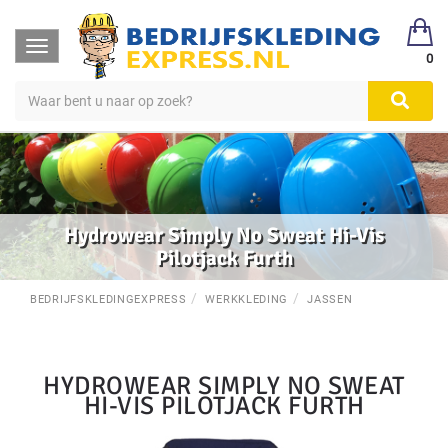
Toggle
0
navigation
Hydrowear Simply No Sweat Hi-Vis
Pilotjack Furth
BEDRIJFSKLEDINGEXPRESS
WERKKLEDING
JASSEN
HYDROWEAR SIMPLY NO SWEAT
HI-VIS PILOTJACK FURTH