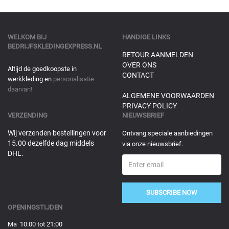
WELKOM BIJ
HANDIGE LINKS
BEDRIJFSKLEDINGEXPRESS.NL
RETOUR AANMELDEN
OVER ONS
Altijd de goedkoopste in
CONTACT
werkkleding en
personalisatie
daarvan!
ALGEMENE VOORWAARDEN
PRIVACY POLICY
VERZENDING
NIEUWSBRIEF
Wij verzenden bestellingen voor
Ontvang speciale aanbiedingen
15.00 dezelfde dag middels
via onze nieuwsbrief.
DHL.
SUBSCRIBE NOW
OPENINGSTIJDEN
Ma 10:00 tot 21:00