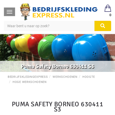
Toggle
0
navigation
Puma Safety Borneo 630411 S3
BEDRIJFSKLEDINGEXPRESS
WERKSCHOENEN
HOOGTE
HOGE WERKSCHOENEN
PUMA SAFETY BORNEO 630411
S3