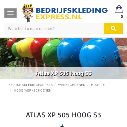
Toggle
0
navigation
Atlas XP 505 Hoog S3
BEDRIJFSKLEDINGEXPRESS
WERKSCHOENEN
HOOGTE
HOGE WERKSCHOENEN
ATLAS XP 505 HOOG S3