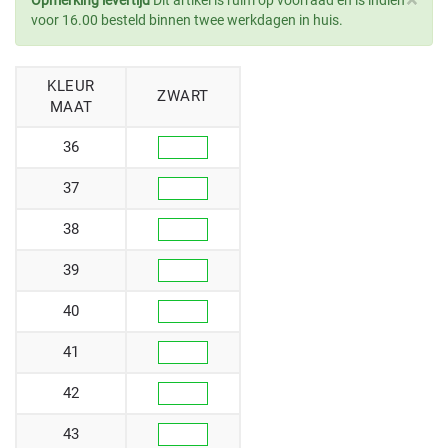
×
Opmerking levertijd
Dit artikel is ruim op voorraad en is indien
voor 16.00 besteld binnen twee werkdagen in huis.
KLEUR
ZWART
MAAT
36
37
38
39
40
41
42
43