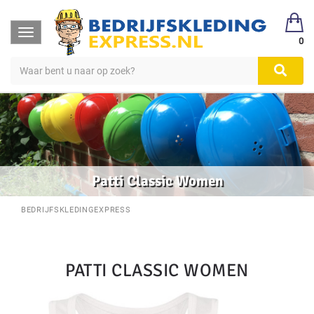
Toggle
0
navigation
Patti Classic Women
BEDRIJFSKLEDINGEXPRESS
PATTI CLASSIC WOMEN