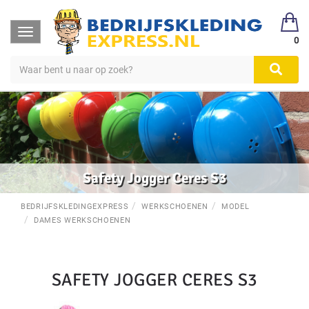
Toggle
0
navigation
Safety Jogger Ceres S3
BEDRIJFSKLEDINGEXPRESS
WERKSCHOENEN
MODEL
DAMES WERKSCHOENEN
SAFETY JOGGER CERES S3