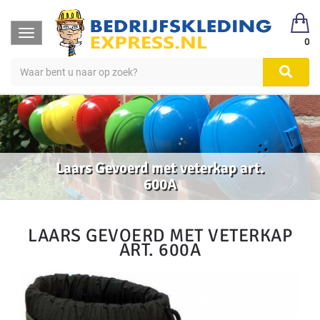
Toggle
0
navigation
Laars Gevoerd met veterkap art.
600A
LAARS GEVOERD MET VETERKAP
ART. 600A