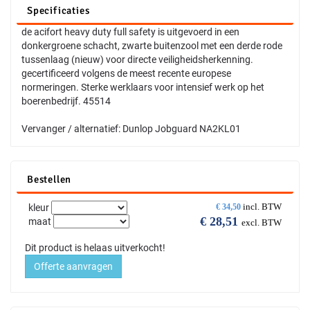
Specificaties
de acifort heavy duty full safety is uitgevoerd in een
donkergroene schacht, zwarte buitenzool met een derde rode
tussenlaag (nieuw) voor directe veiligheidsherkenning.
gecertificeerd volgens de meest recente europese
normeringen. Sterke werklaars voor intensief werk op het
boerenbedrijf. 45514
Vervanger / alternatief: Dunlop Jobguard NA2KL01
Bestellen
incl. BTW
kleur
€
34,50
€
28,51
maat
excl. BTW
Dit product is helaas uitverkocht!
Offerte aanvragen