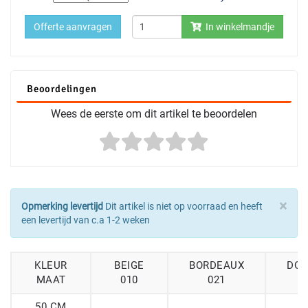
Offerte aanvragen
In winkelmandje
Beoordelingen
Wees de eerste om dit artikel te beoordelen
×
Opmerking levertijd
Dit artikel is niet op voorraad en heeft
een levertijd van c.a 1-2 weken
KLEUR
BEIGE
BORDEAUX
DO
MAAT
010
021
50 CM