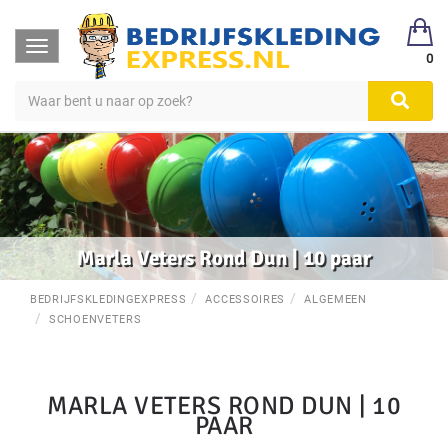
Toggle
0
navigation
Marla Veters Rond Dun | 10 paar
BEDRIJFSKLEDINGEXPRESS
ACCESSOIRES
ALGEMEEN
SCHOENVETERS
MARLA VETERS ROND DUN | 10
PAAR