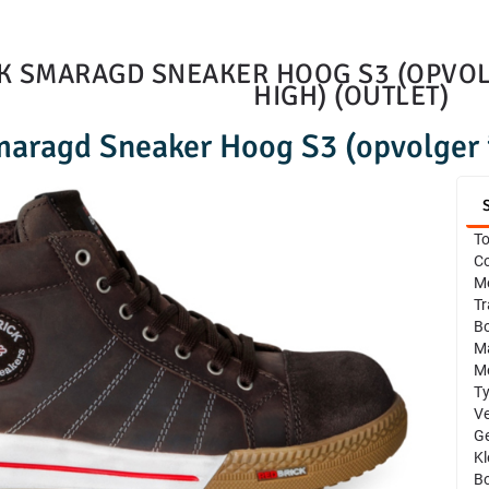
K SMARAGD SNEAKER HOOG S3 (OPVOL
HIGH) (OUTLET)
aragd Sneaker Hoog S3 (opvolger 
T
Co
M
Tr
B
Ma
Me
T
Ve
Ge
Kl
Bo