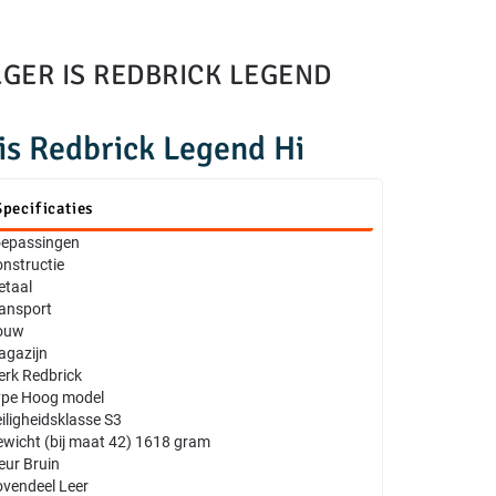
GER IS REDBRICK LEGEND
is Redbrick Legend Hi
Specificaties
oepassingen
nstructie
etaal
ansport
ouw
gazijn
rk Redbrick
ype Hoog model
iligheidsklasse S3
wicht (bij maat 42) 1618 gram
eur Bruin
vendeel Leer