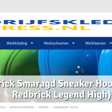
Werkkleding
Werkschoenen
Werklaarzen
ick Smaragd Sneaker Hoog
Redbrick Legend High)
ESS
WERKSCHOENEN
MODEL
SNEAKERS HOOG