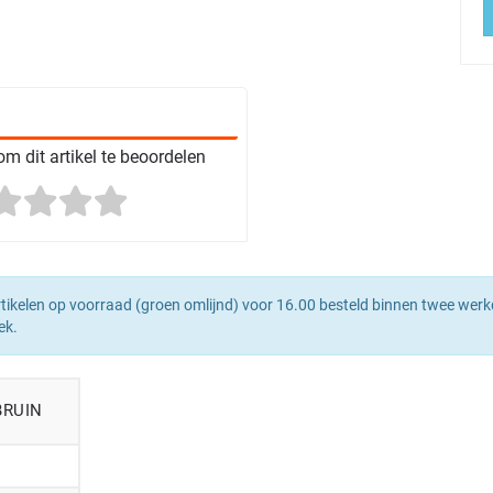
m dit artikel te beoordelen
tikelen op voorraad (groen omlijnd) voor 16.00 besteld binnen twee werk
ek.
BRUIN