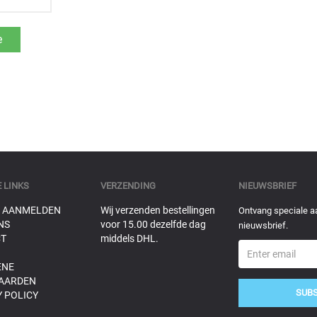
 LINKS
VERZENDING
NIEUWSBRIEF
 AANMELDEN
Wij verzenden bestellingen
Ontvang speciale a
NS
voor 15.00 dezelfde dag
nieuwsbrief.
T
middels DHL.
ENE
AARDEN
SUB
 POLICY