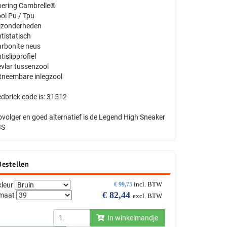
ering Cambrelle®
ol Pu / Tpu
jzonderheden
tistatisch
rbonite neus
tislipprofiel
vlar tussenzool
tneembare inlegzool
dbrick code is: 31512
volger en goed alternatief is de Legend High Sneaker
3S
Bestellen
incl. BTW
kleur
€
99,75
€
82,44
maat
excl. BTW
In winkelmandje