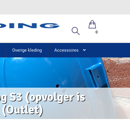
0
Overige kleding
Accessoires
 S3 (opvolger is
 (Outlet)