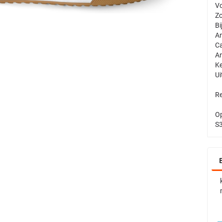
Vo
Zo
Bi
An
Ca
An
Ke
Ui
Re
Op
S